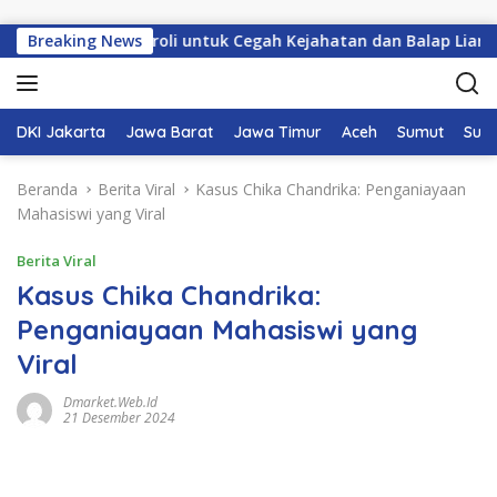
Langsung ke konten
mis Perkuat Patroli untuk Cegah Kejahatan dan Balap Liar
Breaking News
DKI Jakarta
Jawa Barat
Jawa Timur
Aceh
Sumut
Sum
Beranda
Berita Viral
Kasus Chika Chandrika: Penganiayaan
Mahasiswi yang Viral
Berita Viral
Kasus Chika Chandrika:
Penganiayaan Mahasiswi yang
Viral
Dmarket.web.id
21 Desember 2024