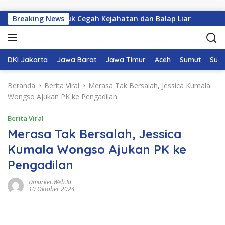
Langsung ke konten
 Patroli untuk Cegah Kejahatan dan Balap Liar
Breaking News
Gaji Man
DKI Jakarta
Jawa Barat
Jawa Timur
Aceh
Sumut
Sum
Beranda
Berita Viral
Merasa Tak Bersalah, Jessica Kumala
Wongso Ajukan PK ke Pengadilan
Berita Viral
Merasa Tak Bersalah, Jessica
Kumala Wongso Ajukan PK ke
Pengadilan
Dmarket.web.id
10 Oktober 2024