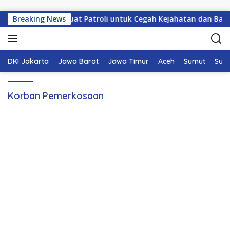
Langsung ke konten
Polres Ciamis Perkuat Patroli untuk Cegah Kejahatan dan Balap
Breaking News
DKI Jakarta
Jawa Barat
Jawa Timur
Aceh
Sumut
Sum
Korban Pemerkosaan