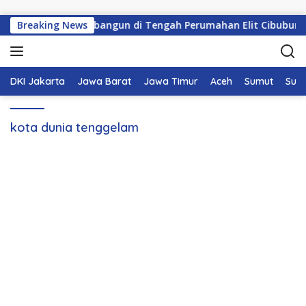
Langsung ke konten
Breaking News
KDMP Resmi Dibangun di Tengah Perumahan Elit Cibubur, Si
DKI Jakarta
Jawa Barat
Jawa Timur
Aceh
Sumut
Sum
kota dunia tenggelam