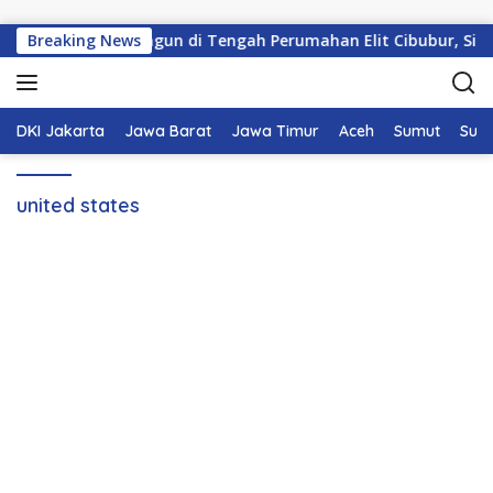
Langsung ke konten
KDMP Resmi Dibangun di Tengah Perumahan Elit Cibubur, Siap H
Breaking News
DKI Jakarta
Jawa Barat
Jawa Timur
Aceh
Sumut
Sum
united states