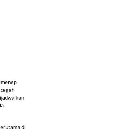
Sumenep
ncegah
dijadwalkan
da
 terutama di