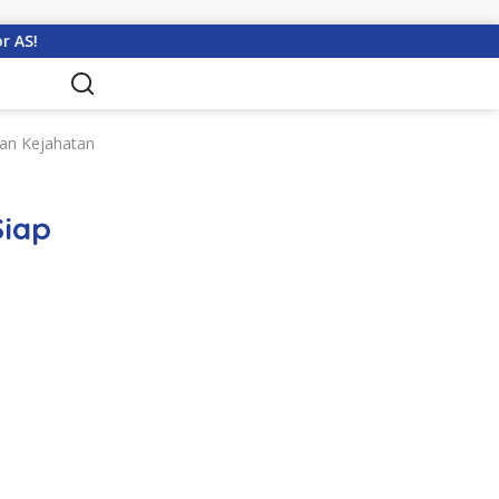
Polres Ciamis Perkuat Patroli untuk Cegah Kejahatan dan Ba
dan Kejahatan
Siap