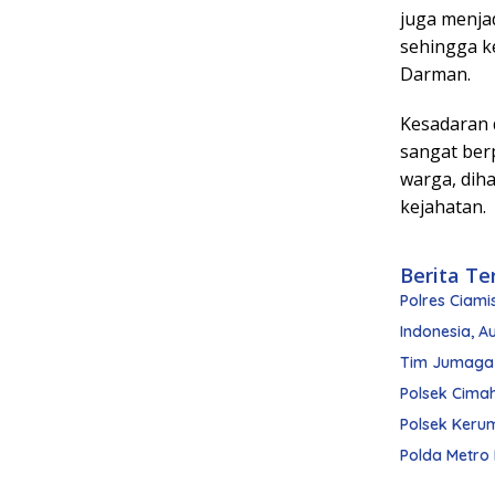
juga menjad
sehingga ke
Darman.
Kesadaran 
sangat ber
warga, dih
kejahatan.
Berita Te
Polres Ciami
Indonesia, Au
Tim Jumaga A
Polsek Cimah
Polsek Keru
Polda Metro