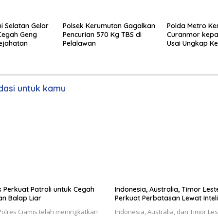
i Selatan Gelar
Polsek Kerumutan Gagalkan
Polda Metro Ke
 Cegah Geng
Pencurian 570 Kg TBS di
Curanmor kepa
ejahatan
Pelalawan
Usai Ungkap Ke
Besar
asi untuk kamu
s Perkuat Patroli untuk Cegah
Indonesia, Australia, Timor Lest
n Balap Liar
Perkuat Perbatasan Lewat Inteli
olres Ciamis telah meningkatkan
Indonesia, Australia, dan Timor Les