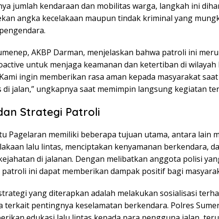
ya jumlah kendaraan dan mobilitas warga, langkah ini dih
kan angka kecelakaan maupun tindak kriminal yang mung
pengendara.
umenep, AKBP Darman, menjelaskan bahwa patroli ini mer
oactive untuk menjaga keamanan dan ketertiban di wilaya
Kami ingin memberikan rasa aman kepada masyarakat saat
s di jalan,” ungkapnya saat memimpin langsung kegiatan te
dan Strategi Patroli
ntu Pagelaran memiliki beberapa tujuan utama, antara lain
lakaan lalu lintas, menciptakan kenyamanan berkendara, d
jahatan di jalanan. Dengan melibatkan anggota polisi yang
 patroli ini dapat memberikan dampak positif bagi masyarak
strategi yang diterapkan adalah melakukan sosialisasi terh
 terkait pentingnya keselamatan berkendara. Polres Sume
rikan edukasi lalu lintas kepada para pengguna jalan, ter