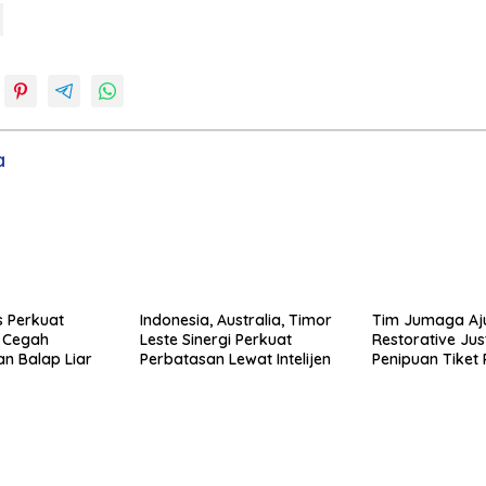
a
s Perkuat
Indonesia, Australia, Timor
Tim Jumaga Aj
k Cegah
Leste Sinergi Perkuat
Restorative Jus
n Balap Liar
Perbatasan Lewat Intelijen
Penipuan Tiket
Kepri