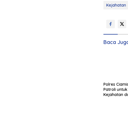
Kejahatan
Baca Jug
Polres Ciami
Patroli untu
Kejahatan da