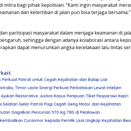
i mitra bagi pihak kepolisian. “Kami ingin masyarakat mera
amanan dan ketertiban di jalan pun bisa terjaga bersama,” 
dan partisipasi masyarakat dalam menjaga keamanan di jal
pengaruh, sehingga dengan adanya kolaborasi antara kepol
arapkan dapat menurunkan angka kecelakaan lalu lintas ser
rkait
s Perkuat Patroli untuk Cegah Kejahatan dan Balap Liar
stralia, Timor Leste Sinergi Perkuat Perbatasan Lewat Intelijen
jukan Restorative Justice Kasus Penipuan Tiket Pesparawi Kepri
i Selatan Gelar Patroli Pagi Cegah Geng Motor dan Kejahatan
mutan Gagalkan Pencurian 570 Kg TBS di Pelalawan
 Kembalikan Curanmor kepada Pemilik Usai Ungkap Kejahatan Bes