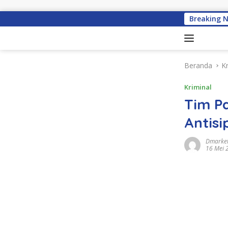
Langsung ke konten
Breaking 
Beranda
Kr
Kriminal
Tim P
Antisi
Dmarket
16 Mei 