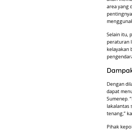
area yang 
pentingnya
menggunak
Selain itu,
peraturan l
kelayakan b
pengendara 
Dampak
Dengan dil
dapat menu
Sumenep. “
lakalantas 
tenang,” k
Pihak kepo