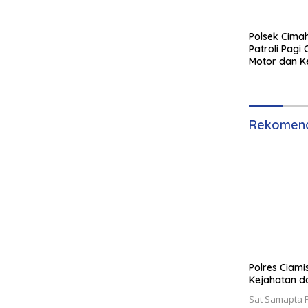
Polsek Cimah
Patroli Pagi
Motor dan K
Rekomend
Polres Ciami
Kejahatan da
Sat Samapta P