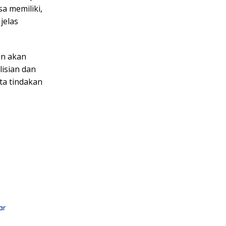
sa memiliki,
jelas
an akan
isian dan
ta tindakan
ar