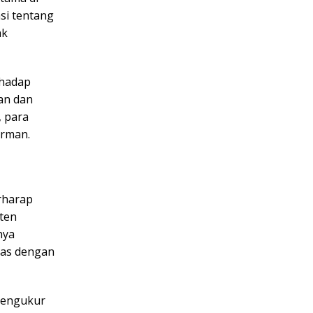
si tentang
ak
rhadap
aan dan
, para
arman.
rharap
ten
nya
itas dengan
 mengukur