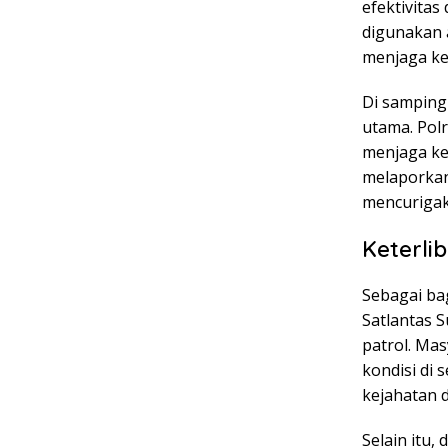
efektivitas
digunakan 
menjaga ke
Di samping 
utama. Pol
menjaga kea
melaporkan
mencurigak
Keterli
Sebagai ba
Satlantas 
patrol. Mas
kondisi di
kejahatan di
Selain itu,