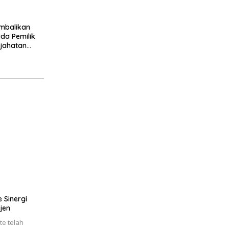
mbalikan
da Pemilik
jahatan
e Sinergi
jen
te telah