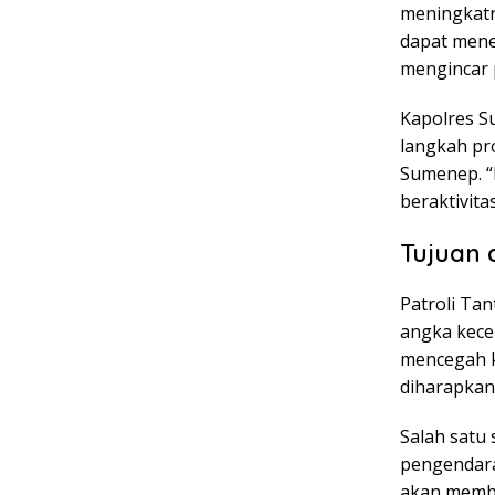
meningkatn
dapat mene
mengincar 
Kapolres S
langkah pr
Sumenep. “
beraktivita
Tujuan 
Patroli Ta
angka kece
mencegah ke
diharapkan
Salah satu 
pengendara
akan membe