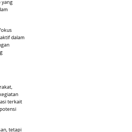
e yang
alam
 fokus
aktif dalam
engan
ng
rakat,
kegiatan
si terkait
 potensi
an, tetapi