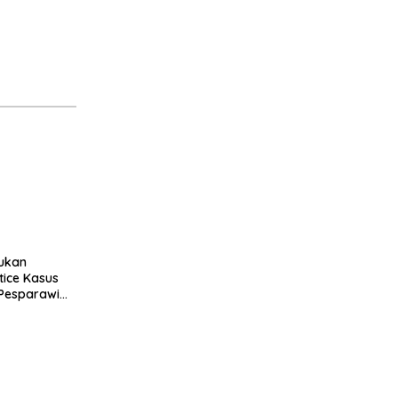
ukan
tice Kasus
 Pesparawi