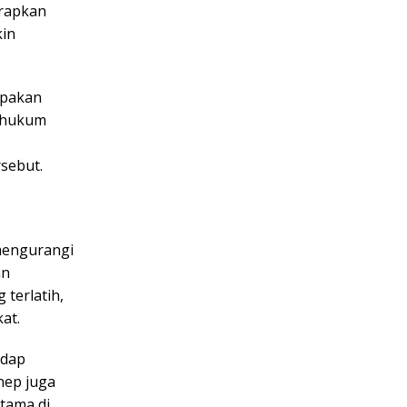
arapkan
kin
upakan
h hukum
rsebut.
 mengurangi
an
 terlatih,
at.
adap
nep juga
utama di