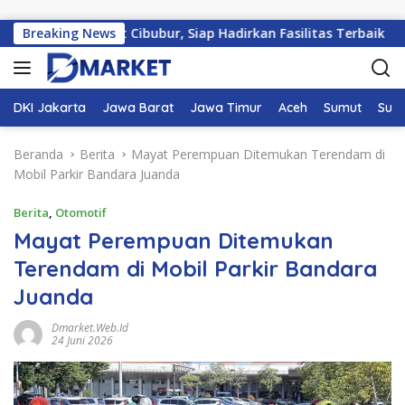
Langsung ke konten
umahan Elit Cibubur, Siap Hadirkan Fasilitas Terbaik
Breaking News
DKI Jakarta
Jawa Barat
Jawa Timur
Aceh
Sumut
Sum
Beranda
Berita
Mayat Perempuan Ditemukan Terendam di
Mobil Parkir Bandara Juanda
Berita
,
Otomotif
Mayat Perempuan Ditemukan
Terendam di Mobil Parkir Bandara
Juanda
Dmarket.web.id
24 Juni 2026