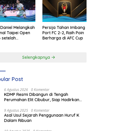
Daniel Melangkah
Persija Tahan Imbang
inal Taipei Open
Port FC 2-2, Raih Poin
 setelah
Berharga di AFC Cup
enangan
ilang
Selengkapnya
ular Post
6 Agustus 2026
0 Komentar
KDMP Resmi Dibangun di Tengah
Perumahan Elit Cibubur, Siap Hadirkan
Fasilitas Terbaik
9 Agustus 2025
0 Komentar
Asal Usul Sejarah Penggunaan Huruf K
Dalam Ribuan