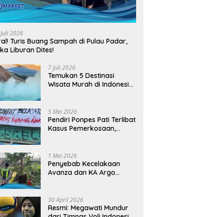
 Juli 2026
ral! Turis Buang Sampah di Pulau Padar,
ika Liburan Dites!
7 Juli 2026
Temukan 5 Destinasi
Wisata Murah di Indonesia
yang Viral dan
Instagramable
5 Mei 2026
Pendiri Ponpes Pati Terlibat
Kasus Pemerkosaan,
Resmi Jadi Tersangka
1 Mei 2026
Penyebab Kecelakaan
Avanza dan KA Argo
Bromo di Grobogan yang
Tewaskan 4 Orang
30 April 2026
Resmi: Megawati Mundur
dari Timnas Voli Indonesia,