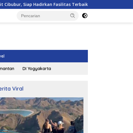
Hadirkan Fasilitas Terbaik
Tim Media Peringatkan Kej
vel
imantan
DI Yogyakarta
erita Viral