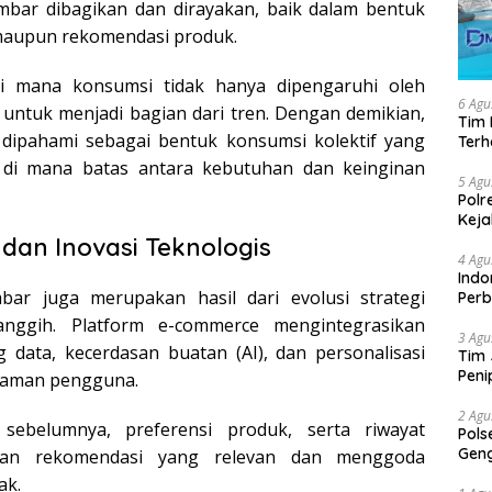
mbar dibagikan dan dirayakan, baik dalam bentuk
 maupun rekomendasi produk.
di mana konsumsi tidak hanya dipengaruhi oleh
6 Agu
 untuk menjadi bagian dari tren. Dengan demikian,
Tim 
 dipahami sebagai bentuk konsumsi kolektif yang
Ter
al, di mana batas antara kebutuhan dan keinginan
5 Agu
Polr
Keja
 dan Inovasi Teknologis
4 Agu
Indo
ar juga merupakan hasil dari evolusi strategi
Perb
anggih. Platform e-commerce mengintegrasikan
3 Agu
g data, kecerdasan buatan (AI), dan personalisasi
Tim 
Peni
laman pengguna.
2 Agu
sebelumnya, preferensi produk, serta riwayat
Pols
Geng
lkan rekomendasi yang relevan dan menggoda
ak.