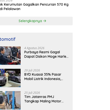
stus 2026
ek Kerumutan Gagalkan Pencurian 570 Kg
di Pelalawan
Selengkapnya
tomotif
4 Agustus 2026
Purbaya Resmi Gagal
Dapat Diskon Moge Harley
Davidson, Ungkap
Kekecewaan
29 Juli 2026
BYD Kuasai 35% Pasar
Mobil Listrik Indonesia,
Siap Hadapi Rival Baru
25 Juli 2026
Tim Jatanras PMJ
Tangkap Maling Motor
Warga Ojek di Jaktim