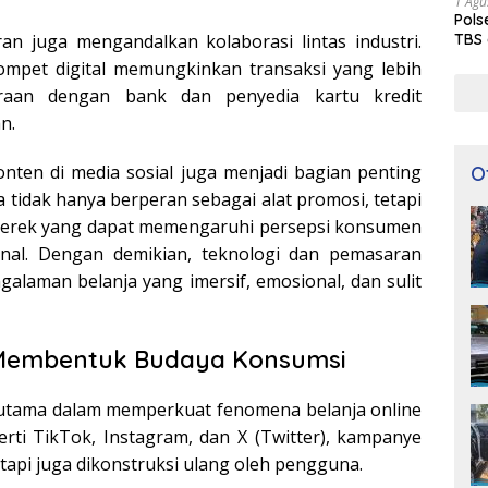
1 Agu
Pols
ran juga mengandalkan kolaborasi lintas industri.
TBS 
dompet digital memungkinkan transaksi yang lebih
raan dengan bank dan penyedia kartu kredit
n.
nten di media sosial juga menjadi bagian penting
O
 tidak hanya berperan sebagai alat promosi, tetapi
 merek yang dapat memengaruhi persepsi konsumen
onal. Dengan demikian, teknologi dan pemasaran
galaman belanja yang imersif, emosional, dan sulit
 Membentuk Budaya Konsumsi
s utama dalam memperkuat fenomena belanja online
erti TikTok, Instagram, dan X (Twitter), kampanye
tapi juga dikonstruksi ulang oleh pengguna.