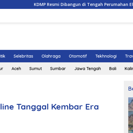
KDMP Resmi Dibangun di Tengah Perumahan Elit Cibubur, Siap 
itik
Selebritas
Olahraga
Otomotif
Tekhnologi
Tra
ur
Aceh
Sumut
Sumbar
Jawa Tengah
Bali
Kal
B
line Tanggal Kembar Era