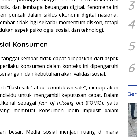
3
stik, dan lembaga keuangan digital, fenomena ini
 puncak dalam siklus ekonomi digital nasional.
4
embar tidak lagi sekadar momentum diskon, tetapi
kan aspek psikologis, sosial, dan teknologi.
5
osial Konsumen
 tanggal kembar tidak dapat dilepaskan dari aspek
6
 perilaku konsumen dalam konteks ini dipengaruhi
senangan, dan kebutuhan akan validasi sosial.
ti “flash sale” atau “countdown sale”, menciptakan
Ber
ndividu untuk mengambil keputusan cepat. Dalam
dikenal sebagai
fear of missing out
(FOMO), yaitu
yang membuat konsumen lebih impulsif dalam
eran besar. Media sosial menjadi ruang di mana