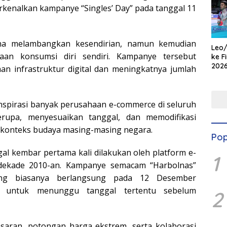
enalkan kampanye “Singles’ Day” pada tanggal 11
ena melambangkan kesendirian, namun kemudian
Leo/
aan konsumsi diri sendiri. Kampanye tersebut
ke F
2026
n infrastruktur digital dan meningkatnya jumlah
Kem
Gem
nspirasi banyak perusahaan e-commerce di seluruh
rupa, menyesuaikan tanggal, dan memodifikasi
konteks budaya masing-masing negara.
Pop
gal kembar pertama kali dilakukan oleh platform e-
1
dekade 2010-an. Kampanye semacam “Harbolnas”
yang biasanya berlangsung pada 12 Desember
t untuk menunggu tanggal tertentu sebelum
2
saran, potongan harga ekstrem, serta kolaborasi