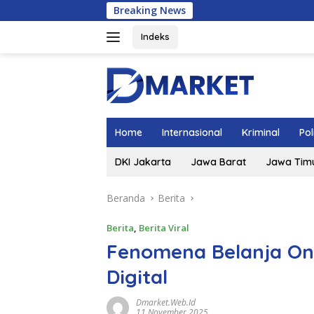
Langsung
Breaking News
ke
konten
Indeks
Home
Internasional
Kriminal
Pol
DKI Jakarta
Jawa Barat
Jawa Tim
Beranda
Berita
Berita
,
Berita Viral
Fenomena Belanja On
Digital
Dmarket.web.id
11 November 2025