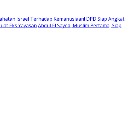
ahatan Israel Terhadap Kemanusiaan!
DPD Siap Angkat
buat Eks Yayasan
Abdul El Sayed, Muslim Pertama, Siap