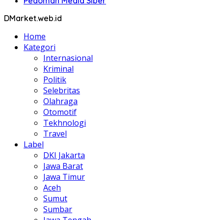
Pedoman Media Siber
DMarket.web.id
Home
Kategori
Internasional
Kriminal
Politik
Selebritas
Olahraga
Otomotif
Tekhnologi
Travel
Label
DKI Jakarta
Jawa Barat
Jawa Timur
Aceh
Sumut
Sumbar
Jawa Tengah