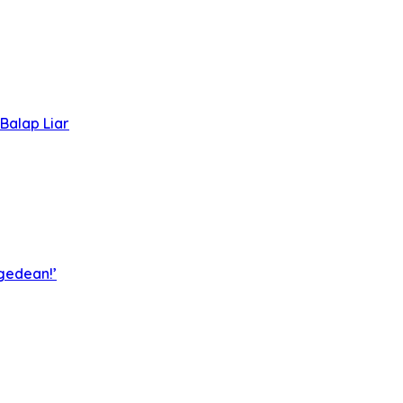
Balap Liar
egedean!’