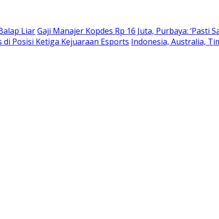
Balap Liar
Gaji Manajer Kopdes Rp 16 Juta, Purbaya: ‘Pasti S
s di Posisi Ketiga Kejuaraan Esports
Indonesia, Australia, T