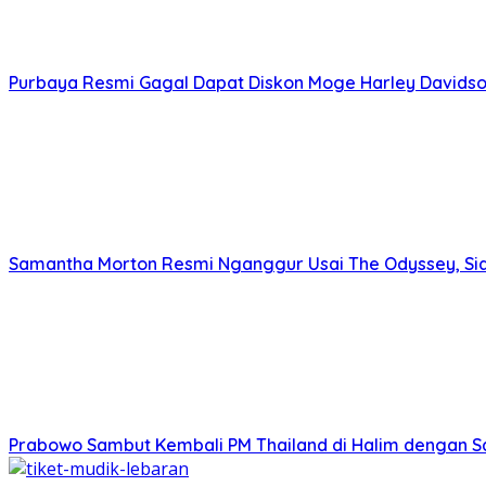
Purbaya Resmi Gagal Dapat Diskon Moge Harley Davids
Samantha Morton Resmi Nganggur Usai The Odyssey, Sia
Prabowo Sambut Kembali PM Thailand di Halim dengan 