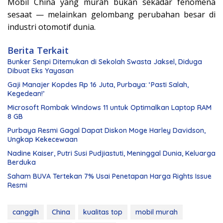
Mobil China yang murah bukan sekadar fenomena
sesaat — melainkan gelombang perubahan besar di
industri otomotif dunia.
Berita Terkait
Bunker Senpi Ditemukan di Sekolah Swasta Jaksel, Diduga
Dibuat Eks Yayasan
Gaji Manajer Kopdes Rp 16 Juta, Purbaya: ‘Pasti Salah,
Kegedean!’
Microsoft Rombak Windows 11 untuk Optimalkan Laptop RAM
8 GB
Purbaya Resmi Gagal Dapat Diskon Moge Harley Davidson,
Ungkap Kekecewaan
Nadine Kaiser, Putri Susi Pudjiastuti, Meninggal Dunia, Keluarga
Berduka
Saham BUVA Tertekan 7% Usai Penetapan Harga Rights Issue
Resmi
canggih
China
kualitas top
mobil murah