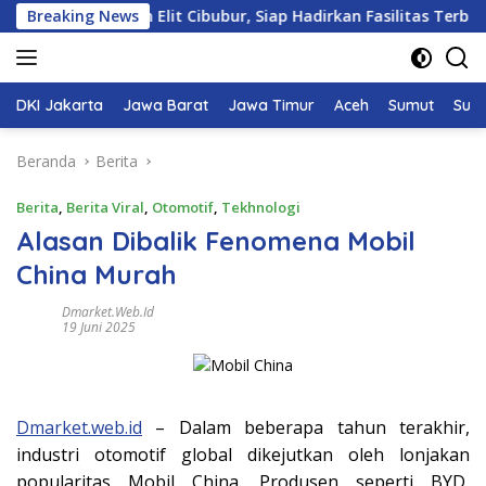
Langsung
ahan Elit Cibubur, Siap Hadirkan Fasilitas Terbaik
Breaking News
Ti
ke
konten
DKI Jakarta
Jawa Barat
Jawa Timur
Aceh
Sumut
Sum
Beranda
Berita
Berita
,
Berita Viral
,
Otomotif
,
Tekhnologi
Alasan Dibalik Fenomena Mobil
China Murah
Dmarket.web.id
19 Juni 2025
Dmarket.web.id
– Dalam beberapa tahun terakhir,
industri otomotif global dikejutkan oleh lonjakan
popularitas Mobil China. Produsen seperti BYD,