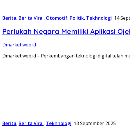
Berita
,
Berita Viral
,
Otomotif
,
Politik
,
Tekhnologi
14 Sep
Perlukah Negara Memiliki Aplikasi Oje
Dmarket.web.id
Dmarket.web.id – Perkembangan teknologi digital telah 
Berita
,
Berita Viral
,
Tekhnologi
13 September 2025