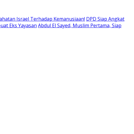
ahatan Israel Terhadap Kemanusiaan!
DPD Siap Angkat
buat Eks Yayasan
Abdul El Sayed, Muslim Pertama, Siap