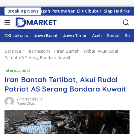
Langsung ke konten
ngun di Tengah Perumahan Elit Cibubur, Siap Hadirkan Fasilit
Breaking News
DKI Jakarta
Jawa Barat
Jawa Timur
Aceh
Sumut
Sum
Beranda
Internasional
Iran Bantah Terlibat, Akui Rudal
Patriot AS Serang Bandara Kuwait
Internasional
Iran Bantah Terlibat, Akui Rudal
Patriot AS Serang Bandara Kuwait
Dmarket.web.id
4 Juni 2026