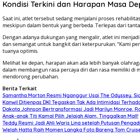
Kondisi Terkini dan Harapan Masa D
Saat ini, atlet tersebut sedang menjalani proses rehabil
meskipun dalam bentuk yang berbeda. Terlepas dari tant
Dengan adanya dukungan yang mengalir, atlet ini menjadi 
dan semangat untuk bangkit dari keterpurukan. “Kami per
tuanya optimis.
Melihat ke depan, harapan akan ada lebih banyak olahraga 
dalam membangun rasa percaya diri dan rasa memiliki di m
mendorong perubahan.
Berita Terkait
Samantha Morton Resmi Nganggur Usai The Odyssey, Sia
Kanwil Ditjenpas DKI Tegaskan Tak Ada Intimidasi Terhada
Dakota Johnson Bertransformasi Jadi Marilyn Monroe, R
Anak-anak Titi Kamal Pilih Jelajah Alam, Tinggalkan Mall!
Teddy Resmi Jadi Ahli Waris Lina setelah Putusan Pengad
Welah Hatta Raih Momen Langka Foto Bareng Tom Cruise d