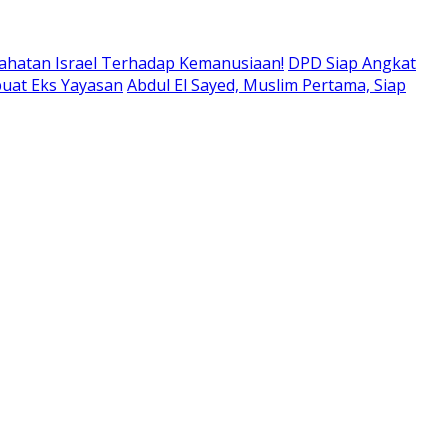
ahatan Israel Terhadap Kemanusiaan!
DPD Siap Angkat
buat Eks Yayasan
Abdul El Sayed, Muslim Pertama, Siap