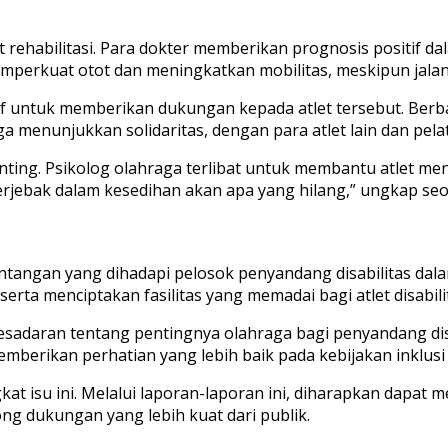
usat rehabilitasi. Para dokter memberikan prognosis positi
erkuat otot dan meningkatkan mobilitas, meskipun jalan u
iatif untuk memberikan dukungan kepada atlet tersebut. B
ga menunjukkan solidaritas, dengan para atlet lain dan pe
ting. Psikolog olahraga terlibat untuk membantu atlet men
terjebak dalam kesedihan akan apa yang hilang,” ungkap seor
antangan yang dihadapi pelosok penyandang disabilitas dal
rta menciptakan fasilitas yang memadai bagi atlet disabili
daran tentang pentingnya olahraga bagi penyandang disabi
berikan perhatian yang lebih baik pada kebijakan inklusi d
t isu ini. Melalui laporan-laporan ini, diharapkan dapat m
ong dukungan yang lebih kuat dari publik.