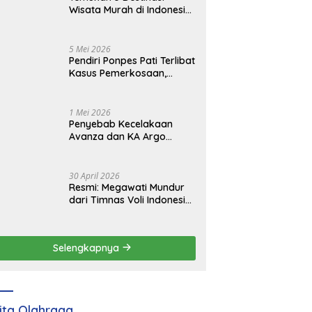
Wisata Murah di Indonesia
yang Viral dan
Instagramable
5 Mei 2026
Pendiri Ponpes Pati Terlibat
Kasus Pemerkosaan,
Resmi Jadi Tersangka
1 Mei 2026
Penyebab Kecelakaan
Avanza dan KA Argo
Bromo di Grobogan yang
Tewaskan 4 Orang
30 April 2026
Resmi: Megawati Mundur
dari Timnas Voli Indonesia,
Mengganti Peluang Baru
Selengkapnya
ita Olahraga