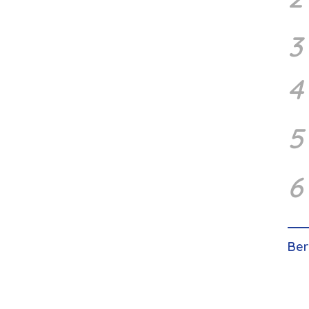
3
4
5
6
Ber