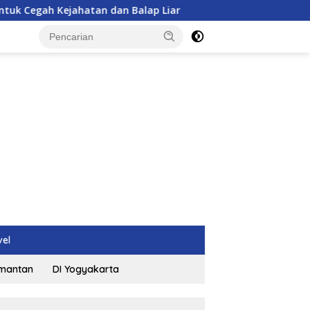
Kejahatan dan Balap Liar
Gaji Manajer Kopdes Rp 16 Jut
vel
imantan
DI Yogyakarta