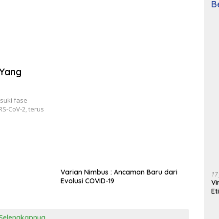
B
 Yang
suki fase
RS‑CoV‑2, terus
Varian Nimbus : Ancaman Baru dari
17
Evolusi COVID-19
Vi
Et
Selengkapnya