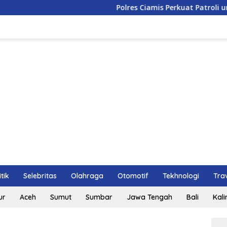
Polres Ciamis Perkuat Patroli untuk Cegah 
itik
Selebritas
Olahraga
Otomotif
Tekhnologi
Tra
ur
Aceh
Sumut
Sumbar
Jawa Tengah
Bali
Kal