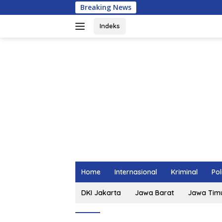
Langsung
Breaking News
ke
konten
Indeks
Home
Internasional
Kriminal
Pol
DKI Jakarta
Jawa Barat
Jawa Tim