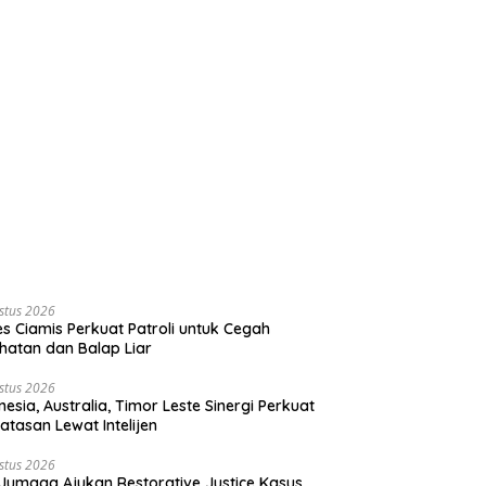
stus 2026
es Ciamis Perkuat Patroli untuk Cegah
hatan dan Balap Liar
stus 2026
nesia, Australia, Timor Leste Sinergi Perkuat
atasan Lewat Intelijen
stus 2026
Jumaga Ajukan Restorative Justice Kasus