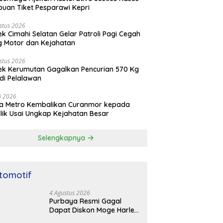
puan Tiket Pesparawi Kepri
stus 2026
ek Cimahi Selatan Gelar Patroli Pagi Cegah
 Motor dan Kejahatan
stus 2026
ek Kerumutan Gagalkan Pencurian 570 Kg
di Pelalawan
li 2026
da Metro Kembalikan Curanmor kepada
lik Usai Ungkap Kejahatan Besar
Selengkapnya
tomotif
4 Agustus 2026
Purbaya Resmi Gagal
Dapat Diskon Moge Harley
Davidson, Ungkap