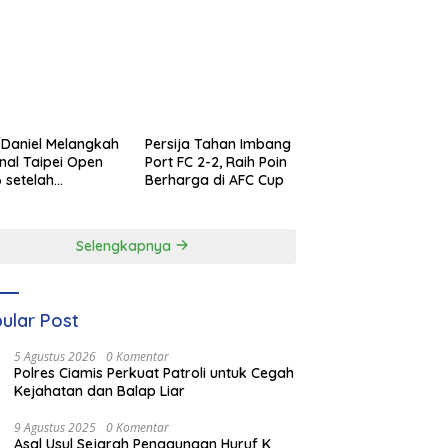
Daniel Melangkah
Persija Tahan Imbang
inal Taipei Open
Port FC 2-2, Raih Poin
 setelah
Berharga di AFC Cup
enangan
ilang
Selengkapnya
ular Post
5 Agustus 2026
0 Komentar
Polres Ciamis Perkuat Patroli untuk Cegah
Kejahatan dan Balap Liar
9 Agustus 2025
0 Komentar
Asal Usul Sejarah Penggunaan Huruf K