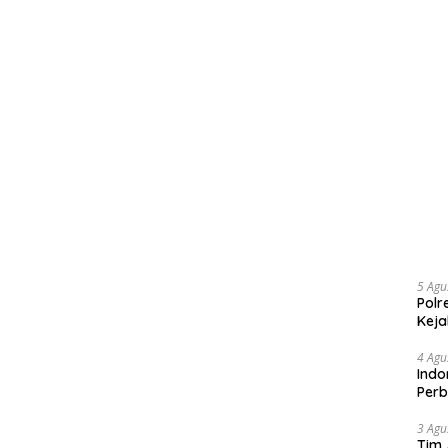
5 Agu
Polr
Keja
4 Agu
Indo
Perb
3 Agu
Tim 