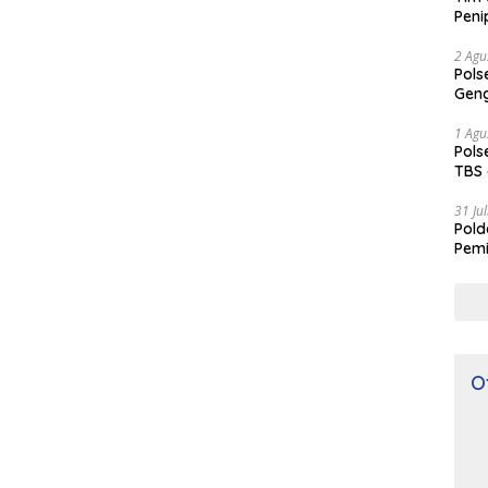
Peni
2 Agu
Pols
Geng
1 Agu
Pols
TBS 
31 Ju
Pol
Pemi
O