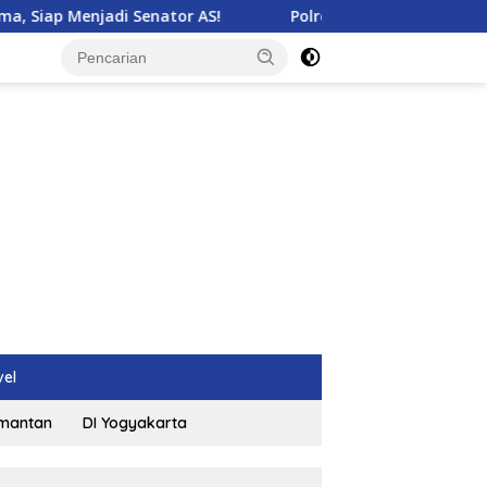
njadi Senator AS!
Polres Ciamis Perkuat Patroli untuk 
vel
imantan
DI Yogyakarta