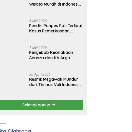
Wisata Murah di Indonesia
yang Viral dan
Instagramable
5 Mei 2026
Pendiri Ponpes Pati Terlibat
Kasus Pemerkosaan,
Resmi Jadi Tersangka
1 Mei 2026
Penyebab Kecelakaan
Avanza dan KA Argo
Bromo di Grobogan yang
Tewaskan 4 Orang
30 April 2026
Resmi: Megawati Mundur
dari Timnas Voli Indonesia,
Mengganti Peluang Baru
Selengkapnya
ita Olahraga