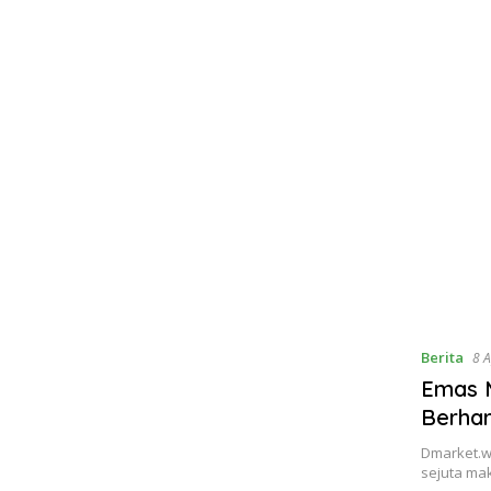
Berita
8 A
Emas M
Berha
Dmarket.w
sejuta ma