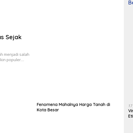
B
s Sejak
ah menjadi salah
akin populer…
Fenomena Mahalnya Harga Tanah di
17
Kota Besar
Vi
Et