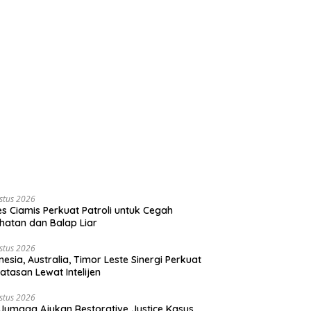
stus 2026
es Ciamis Perkuat Patroli untuk Cegah
hatan dan Balap Liar
stus 2026
nesia, Australia, Timor Leste Sinergi Perkuat
atasan Lewat Intelijen
stus 2026
Jumaga Ajukan Restorative Justice Kasus