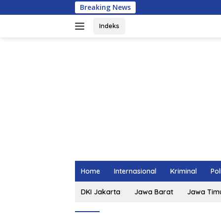
Langsung
Breaking News
ke
konten
Indeks
Home
Internasional
Kriminal
Pol
DKI Jakarta
Jawa Barat
Jawa Tim