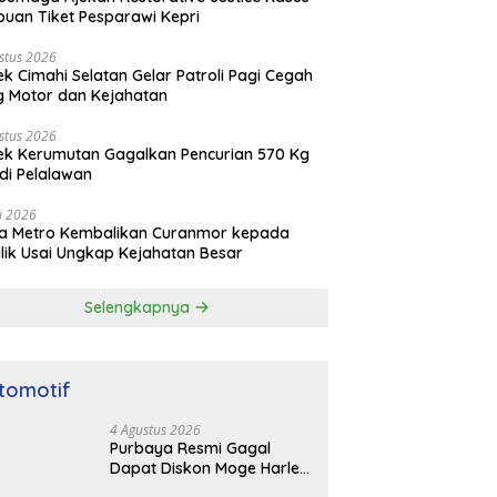
puan Tiket Pesparawi Kepri
stus 2026
ek Cimahi Selatan Gelar Patroli Pagi Cegah
 Motor dan Kejahatan
stus 2026
ek Kerumutan Gagalkan Pencurian 570 Kg
di Pelalawan
li 2026
da Metro Kembalikan Curanmor kepada
lik Usai Ungkap Kejahatan Besar
Selengkapnya
tomotif
4 Agustus 2026
Purbaya Resmi Gagal
Dapat Diskon Moge Harley
Davidson, Ungkap