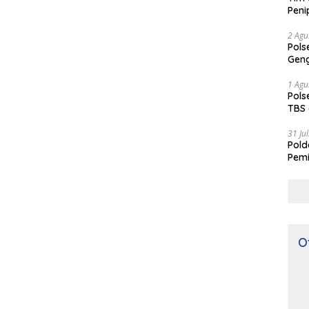
Peni
2 Agu
Pols
Geng
1 Agu
Pols
TBS 
31 Ju
Pol
Pemi
O