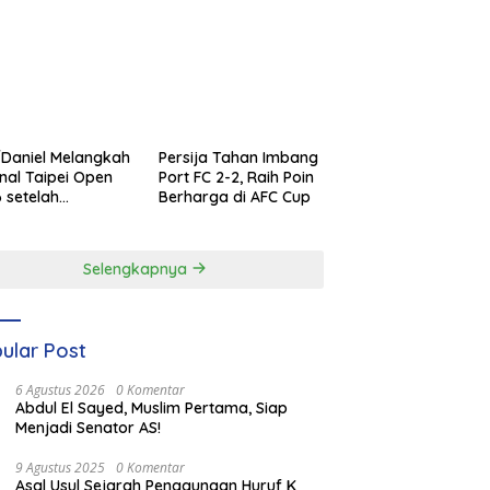
Daniel Melangkah
Persija Tahan Imbang
inal Taipei Open
Port FC 2-2, Raih Poin
 setelah
Berharga di AFC Cup
enangan
ilang
Selengkapnya
ular Post
6 Agustus 2026
0 Komentar
Abdul El Sayed, Muslim Pertama, Siap
Menjadi Senator AS!
9 Agustus 2025
0 Komentar
Asal Usul Sejarah Penggunaan Huruf K