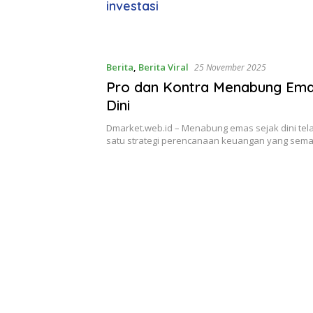
investasi
Berita
,
Berita Viral
25 November 2025
Pro dan Kontra Menabung Ema
Dini
Dmarket.web.id – Menabung emas sejak dini tel
satu strategi perencanaan keuangan yang sem