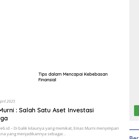
Tips dalam Mencapai Kebebasan
Finansial
pril 2025
urni : Salah Satu Aset Investasi
rga
eb.id – Di balik kilaunya yang memikat, Emas Murni menyimpan
kna yang menjadikannya sebagai…
Ber