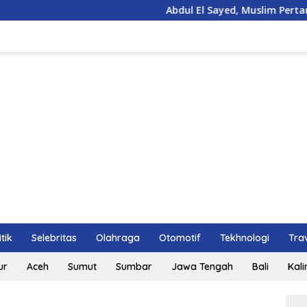
Abdul El Sayed, Muslim Pertama, Siap Me
itik
Selebritas
Olahraga
Otomotif
Tekhnologi
Tra
ur
Aceh
Sumut
Sumbar
Jawa Tengah
Bali
Kal