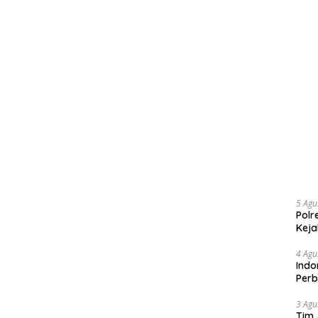
5 Agu
Polr
Keja
4 Agu
Indo
Perb
3 Agu
Tim 