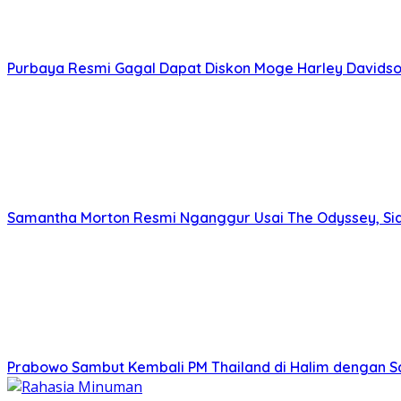
Purbaya Resmi Gagal Dapat Diskon Moge Harley Davids
Samantha Morton Resmi Nganggur Usai The Odyssey, Sia
Prabowo Sambut Kembali PM Thailand di Halim dengan 