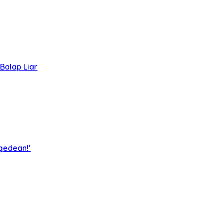
Balap Liar
egedean!’