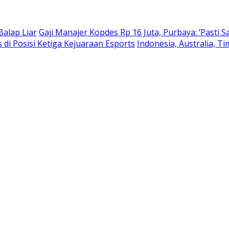
Balap Liar
Gaji Manajer Kopdes Rp 16 Juta, Purbaya: ‘Pasti S
s di Posisi Ketiga Kejuaraan Esports
Indonesia, Australia, T