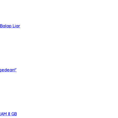
Balap Liar
egedean!’
RAM 8 GB