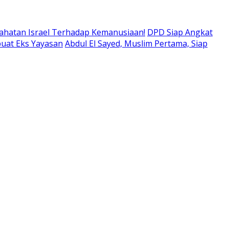
ahatan Israel Terhadap Kemanusiaan!
DPD Siap Angkat
buat Eks Yayasan
Abdul El Sayed, Muslim Pertama, Siap