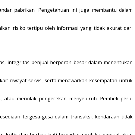
tandar pabrikan. Pengetahuan ini juga membantu dalam
an risiko tertipu oleh informasi yang tidak akurat dari
kas, integritas penjual berperan besar dalam menentukan
rkait riwayat servis, serta menawarkan kesempatan untuk
en, atau menolak pengecekan menyeluruh. Pembeli perlu
esediaan tergesa-gesa dalam transaksi, kendaraan tidak
 kritis dan berhati-hati terhadap perilaku penjual akan