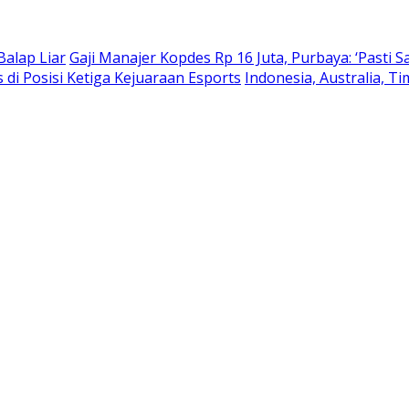
Balap Liar
Gaji Manajer Kopdes Rp 16 Juta, Purbaya: ‘Pasti S
s di Posisi Ketiga Kejuaraan Esports
Indonesia, Australia, T