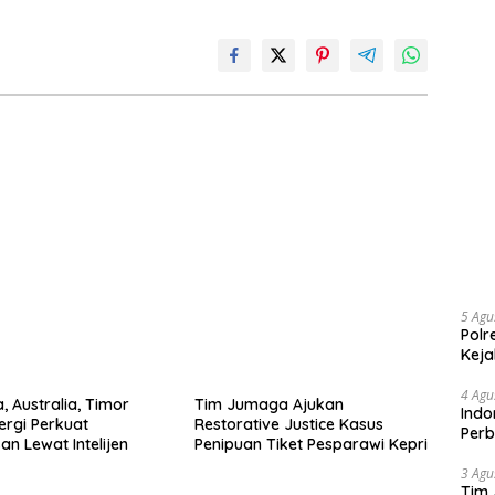
5 Agu
Polr
Keja
4 Agu
, Australia, Timor
Tim Jumaga Ajukan
Indo
ergi Perkuat
Restorative Justice Kasus
Perb
an Lewat Intelijen
Penipuan Tiket Pesparawi Kepri
3 Agu
Tim 