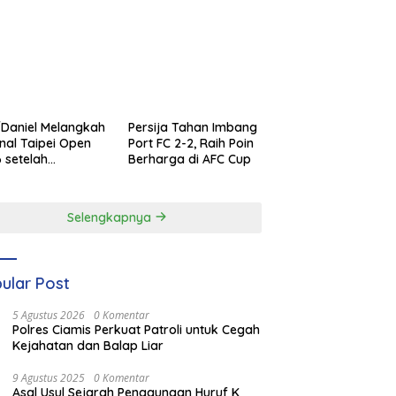
Daniel Melangkah
Persija Tahan Imbang
inal Taipei Open
Port FC 2-2, Raih Poin
 setelah
Berharga di AFC Cup
enangan
ilang
Selengkapnya
ular Post
5 Agustus 2026
0 Komentar
Polres Ciamis Perkuat Patroli untuk Cegah
Kejahatan dan Balap Liar
9 Agustus 2025
0 Komentar
Asal Usul Sejarah Penggunaan Huruf K