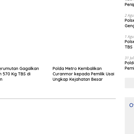
Peni
2 Agu
Pols
Geng
1 Agu
Pols
TBS 
31 Ju
Pol
Pemi
Kerumutan Gagalkan
Polda Metro Kembalikan
n 570 Kg TBS di
Curanmor kepada Pemilik Usai
an
Ungkap Kejahatan Besar
O