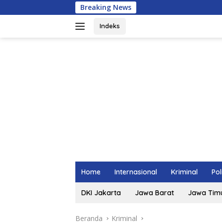
Langsung
Breaking News
ke
konten
Indeks
Home
Internasional
Kriminal
Pol
DKI Jakarta
Jawa Barat
Jawa Tim
Beranda
Kriminal