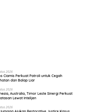
stus 2026
es Ciamis Perkuat Patroli untuk Cegah
hatan dan Balap Liar
stus 2026
nesia, Australia, Timor Leste Sinergi Perkuat
atasan Lewat Intelijen
stus 2026
Jumaga Ajukan Restorative Justice Kasus