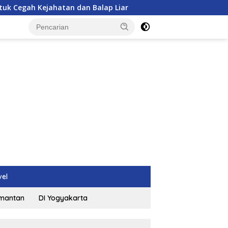
ejahatan dan Balap Liar
Gaji Manajer Kopdes Rp 16 Juta,
vel
imantan
DI Yogyakarta