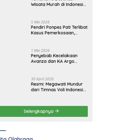
Wisata Murah di Indonesia
yang Viral dan
Instagramable
5 Mei 2026
Pendiri Ponpes Pati Terlibat
Kasus Pemerkosaan,
Resmi Jadi Tersangka
1 Mei 2026
Penyebab Kecelakaan
Avanza dan KA Argo
Bromo di Grobogan yang
Tewaskan 4 Orang
30 April 2026
Resmi: Megawati Mundur
dari Timnas Voli Indonesia,
Mengganti Peluang Baru
Selengkapnya
ita Olahraga