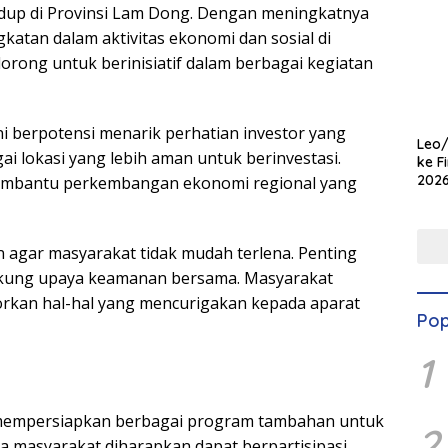
hidup di Provinsi Lam Dong. Dengan meningkatnya
katan dalam aktivitas ekonomi dan sosial di
dorong untuk berinisiatif dalam berbagai kegiatan
ni berpotensi menarik perhatian investor yang
Leo/
i lokasi yang lebih aman untuk berinvestasi.
ke F
2026
 membantu perkembangan ekonomi regional yang
Kem
Gem
 agar masyarakat tidak mudah terlena. Penting
ukung upaya keamanan bersama. Masyarakat
orkan hal-hal yang mencurigakan kepada aparat
Pop
1
g mempersiapkan berbagai program tambahan untuk
2
 masyarakat diharapkan dapat berpartisipasi