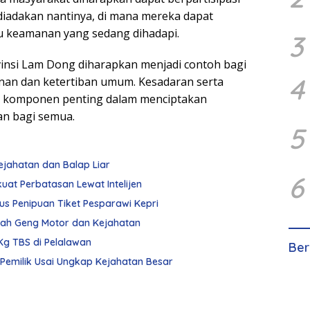
diadakan nantinya, di mana mereka dapat
 keamanan yang sedang dihadapi.
3
Provinsi Lam Dong diharapkan menjadi contoh bagi
4
anan dan ketertiban umum. Kesadaran serta
lah komponen penting dalam menciptakan
an bagi semua.
5
Kejahatan dan Balap Liar
6
rkuat Perbatasan Lewat Intelijen
us Penipuan Tiket Pesparawi Kepri
egah Geng Motor dan Kejahatan
Kg TBS di Pelalawan
Ber
emilik Usai Ungkap Kejahatan Besar