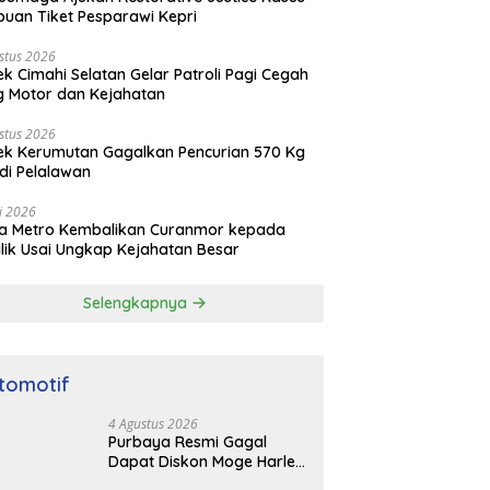
puan Tiket Pesparawi Kepri
stus 2026
ek Cimahi Selatan Gelar Patroli Pagi Cegah
 Motor dan Kejahatan
stus 2026
ek Kerumutan Gagalkan Pencurian 570 Kg
di Pelalawan
li 2026
da Metro Kembalikan Curanmor kepada
lik Usai Ungkap Kejahatan Besar
Selengkapnya
tomotif
4 Agustus 2026
Purbaya Resmi Gagal
Dapat Diskon Moge Harley
Davidson, Ungkap