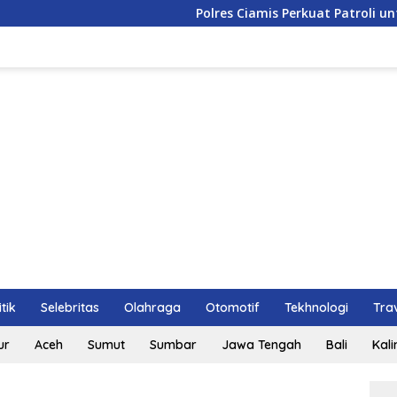
Polres Ciamis Perkuat Patroli untuk Cegah K
itik
Selebritas
Olahraga
Otomotif
Tekhnologi
Tra
ur
Aceh
Sumut
Sumbar
Jawa Tengah
Bali
Kal