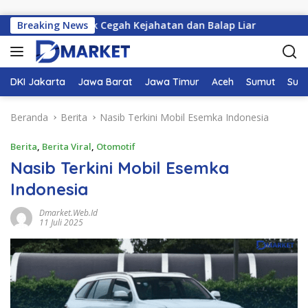
Langsung ke konten
troli untuk Cegah Kejahatan dan Balap Liar
Breaking News
Gaji Manajer
DKI Jakarta
Jawa Barat
Jawa Timur
Aceh
Sumut
Sum
Beranda
Berita
Nasib Terkini Mobil Esemka Indonesia
Berita
,
Berita Viral
,
Otomotif
Nasib Terkini Mobil Esemka
Indonesia
Dmarket.web.id
11 Juli 2025