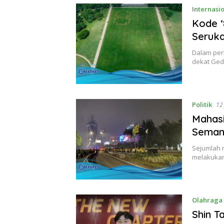
Internasi
Kode ‘
Seruk
Dalam perk
dekat Ged
Politik
12
Mahasi
Semang
Sejumlah m
melakukan
Olahraga
Shin T