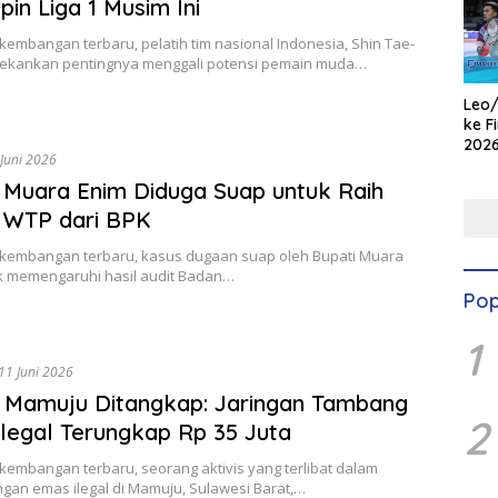
in Liga 1 Musim Ini
embangan terbaru, pelatih tim nasional Indonesia, Shin Tae-
ekankan pentingnya menggali potensi pemain muda…
Leo/
ke F
2026
Juni 2026
Kem
Gem
 Muara Enim Diduga Suap untuk Raih
 WTP dari BPK
kembangan terbaru, kasus dugaan suap oleh Bupati Muara
k memengaruhi hasil audit Badan…
Pop
1
11 Juni 2026
s Mamuju Ditangkap: Jaringan Tambang
2
legal Terungkap Rp 35 Juta
embangan terbaru, seorang aktivis yang terlibat dalam
an emas ilegal di Mamuju, Sulawesi Barat,…