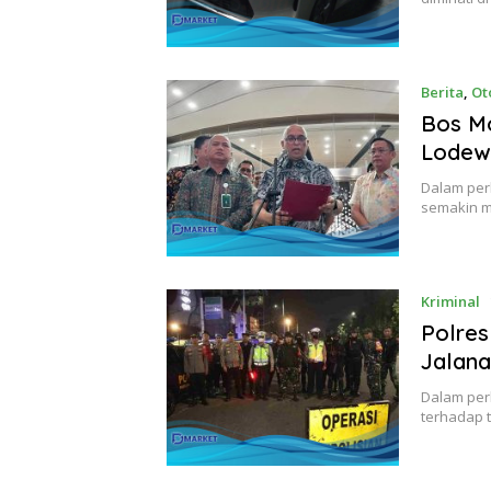
Berita
,
Ot
Bos Mo
Lodew
Dalam perk
semakin m
Kriminal
Polres
Jalan
Dalam per
terhadap 