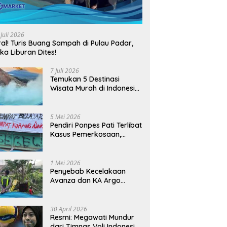
 Juli 2026
ral! Turis Buang Sampah di Pulau Padar,
ika Liburan Dites!
7 Juli 2026
Temukan 5 Destinasi
Wisata Murah di Indonesia
yang Viral dan
Instagramable
5 Mei 2026
Pendiri Ponpes Pati Terlibat
Kasus Pemerkosaan,
Resmi Jadi Tersangka
1 Mei 2026
Penyebab Kecelakaan
Avanza dan KA Argo
Bromo di Grobogan yang
Tewaskan 4 Orang
30 April 2026
Resmi: Megawati Mundur
dari Timnas Voli Indonesia,