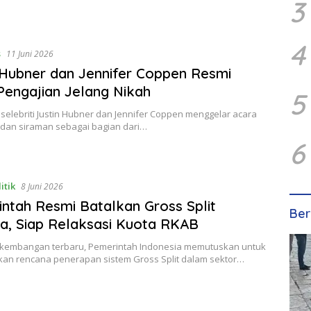
3
4
s
11 Juni 2026
 Hubner dan Jennifer Coppen Resmi
Pengajian Jelang Nikah
5
elebriti Justin Hubner dan Jennifer Coppen menggelar acara
 dan siraman sebagai bagian dari…
6
itik
8 Juni 2026
ntah Resmi Batalkan Gross Split
Ber
a, Siap Relaksasi Kuota RKAB
kembangan terbaru, Pemerintah Indonesia memutuskan untuk
an rencana penerapan sistem Gross Split dalam sektor…