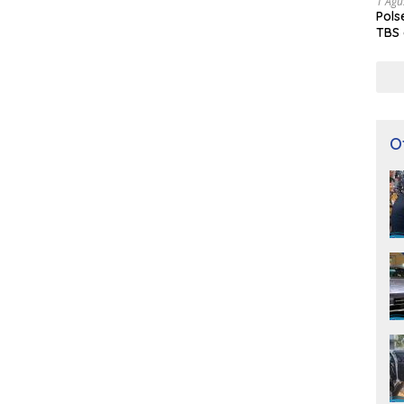
1 Agu
Pols
TBS 
O