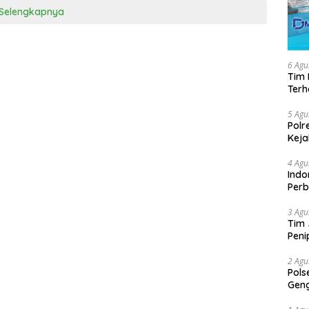
Selengkapnya
6 Agu
Tim 
Ter
5 Agu
Polr
Keja
4 Agu
Indo
Perb
3 Agu
Tim 
Peni
2 Agu
Pols
Geng