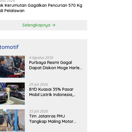
stus 2026
ek Kerumutan Gagalkan Pencurian 570 Kg
di Pelalawan
Selengkapnya
tomotif
4 Agustus 2026
Purbaya Resmi Gagal
Dapat Diskon Moge Harley
Davidson, Ungkap
Kekecewaan
29 Juli 2026
BYD Kuasai 35% Pasar
Mobil Listrik Indonesia,
Siap Hadapi Rival Baru
25 Juli 2026
Tim Jatanras PMJ
Tangkap Maling Motor
Warga Ojek di Jaktim