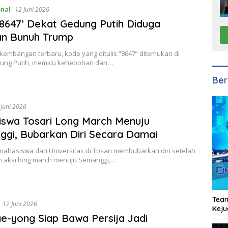
onal
12 Juni 2026
8647’ Dekat Gedung Putih Diduga
an Bunuh Trump
embangan terbaru, kode yang ditulis “8647” ditemukan di
ung Putih, memicu kehebohan dan…
Ber
 Juni 2026
swa Tosari Long March Menuju
gi, Bubarkan Diri Secara Damai
ahasiswa dari Universitas di Tosari membubarkan diri setelah
 aksi long march menuju Semanggi,…
Team
12 Juni 2026
Keju
ae-yong Siap Bawa Persija Jadi