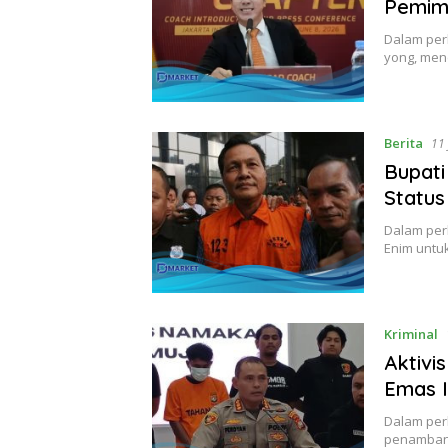
Pemimp
Dalam perk
yong, men
Berita
11 
Bupati
Status
Dalam per
Enim untu
Kriminal
Aktivi
Emas I
Dalam perk
penambang