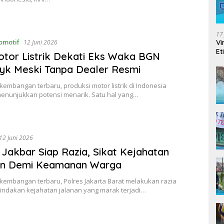
17
omotif
Vi
12 Juni 2026
Et
tor Listrik Dekati Eks Waka BGN
yk Meski Tanpa Dealer Resmi
embangan terbaru, produksi motor listrik di Indonesia
enunjukkan potensi menarik. Satu hal yang…
12 Juni 2026
 Jakbar Siap Razia, Sikat Kejahatan
an Demi Keamanan Warga
kembangan terbaru, Polres Jakarta Barat melakukan razia
tindakan kejahatan jalanan yang marak terjadi…