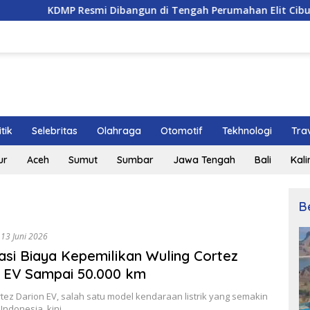
MP Resmi Dibangun di Tengah Perumahan Elit Cibubur, Siap Hadi
itik
Selebritas
Olahraga
Otomotif
Tekhnologi
Tra
ur
Aceh
Sumut
Sumbar
Jawa Tengah
Bali
Kal
B
13 Juni 2026
asi Biaya Kepemilikan Wuling Cortez
 EV Sampai 50.000 km
tez Darion EV, salah satu model kendaraan listrik yang semakin
i Indonesia, kini…