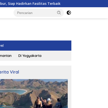
rkan Fasilitas Terbaik
Tim Media Peringatkan Kejahat
vel
imantan
DI Yogyakarta
erita Viral