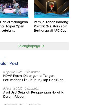
Daniel Melangkah
Persija Tahan Imbang
inal Taipei Open
Port FC 2-2, Raih Poin
 setelah
Berharga di AFC Cup
enangan
ilang
Selengkapnya
ular Post
6 Agustus 2026
0 Komentar
KDMP Resmi Dibangun di Tengah
Perumahan Elit Cibubur, Siap Hadirkan
Fasilitas Terbaik
9 Agustus 2025
0 Komentar
Asal Usul Sejarah Penggunaan Huruf K
Dalam Ribuan