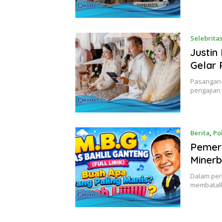
Selebrita
Justin
Gelar 
Pasangan s
pengajian
Berita
,
Pol
Pemeri
Minerb
Dalam per
membatalk