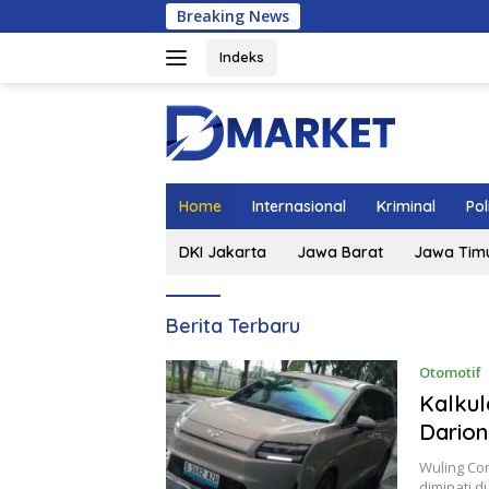
Langsung
Breaking News
KD
ke
konten
Indeks
Home
Internasional
Kriminal
Pol
DKI Jakarta
Jawa Barat
Jawa Tim
DMarket.web.id
Berita Terbaru
Otomotif
Kalkul
Darion
Wuling Cor
diminati d